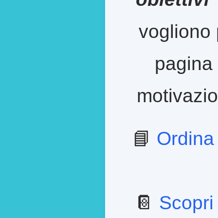
vogliono 
pagina 
motivazion
📘
Ordina
📔
Scopri 