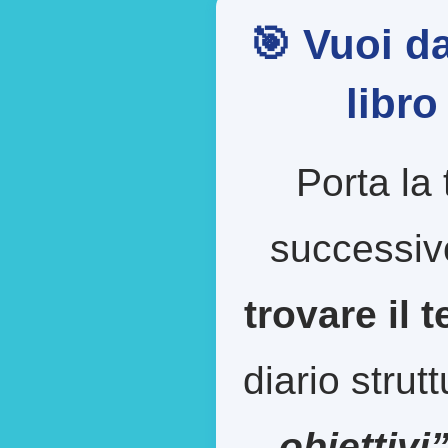
🎯 Vuoi da
libr
Porta la 
successiv
trovare il 
diario strut
obiettivi