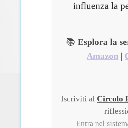
influenza la p
📚
Esplora la s
Amazon
|
Iscriviti al
Circolo 
rifless
Entra nel siste