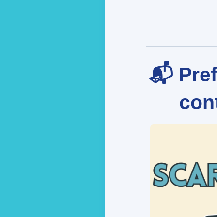
📬 Pref
cont