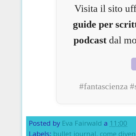
Visita il sito u
guide per scrit
podcast
dal mo
#fantascienza #
Posted by
Eva Fairwald
a
11:00
Labels:
bullet journal
,
come divent