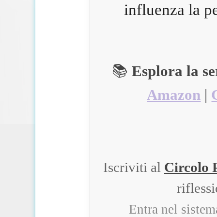
influenza la p
📚
Esplora la s
Amazon
|
Iscriviti al
Circolo 
rifless
Entra nel siste