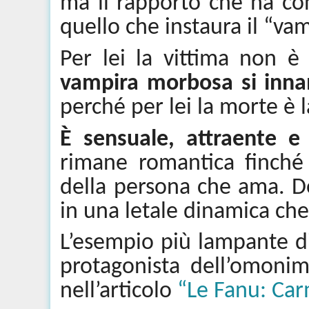
ma il rapporto che ha co
quello che instaura il “v
Per lei la vittima non è
vampira morbosa si inn
perché per lei la morte è 
È sensuale, attraente 
rimane romantica finché
della persona che ama. D
in una letale dinamica ch
L’esempio più lampante d
protagonista dell’omoni
nell’articolo
“Le
Fanu
:
Car