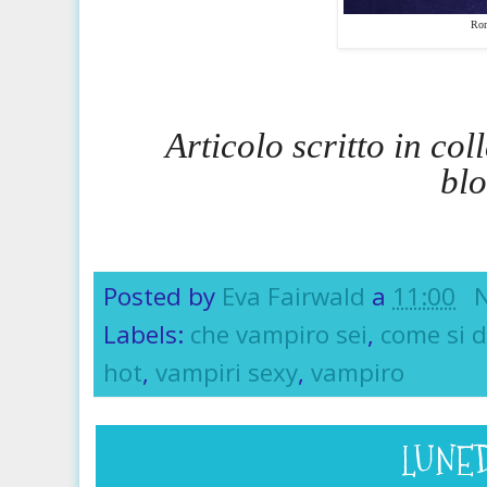
Rom
Articolo scritto in co
bl
Posted by
Eva Fairwald
a
11:00
Labels:
che vampiro sei
,
come si d
hot
,
vampiri sexy
,
vampiro
LUNED