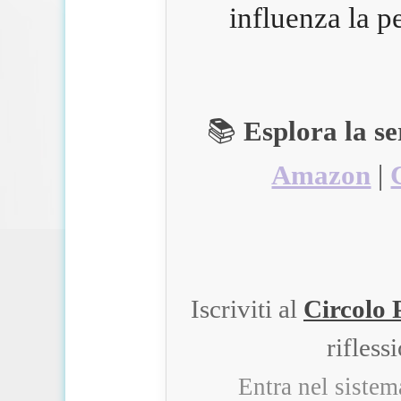
influenza la p
📚
Esplora la s
Amazon
|
Iscriviti al
Circolo 
rifless
Entra nel siste