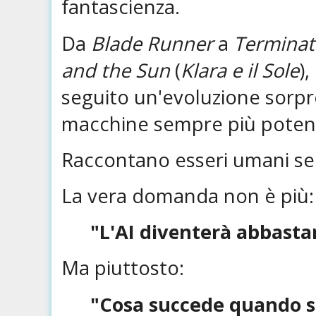
fantascienza.
Da
Blade Runner
a
Terminat
and the Sun
(
Klara e il Sole
),
seguito un'evoluzione sorp
macchine sempre più potent
Raccontano esseri umani sem
La vera domanda non è più:
"L'AI diventerà abbasta
Ma piuttosto:
"Cosa succede quando s