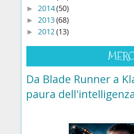
2014
(50)
►
2013
(68)
►
2012
(13)
►
MERCO
Da Blade Runner a Kla
paura dell'intelligenza