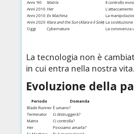
Anni '90
Matrix
Il controllo invis
Anni 2010
Her
L'attaccamento
Anni 2010
Ex Machina
La manipolazio
Anni 2020
Klara and the Sun
(
Klara e il Sole
)
La sostituzione 
Oggi
Cybernature
La convivenza 
La tecnologia non è cambiat
in cui entra nella nostra vita
Evoluzione della p
Periodo
Domanda
Blade Runner
È umano?
Terminator
Ci distruggerà?
Matrix
Ci controlla?
Her
Possiamo amarla?
Ex Machina
Può manipolarci?