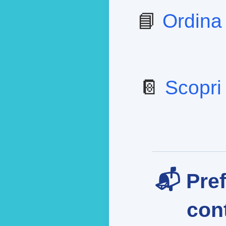
📘
Ordina
📔
Scopri 
📬 Pref
cont