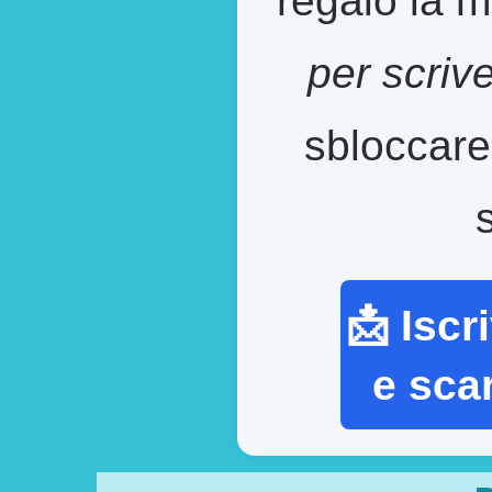
per scriv
sbloccare
📩 Iscr
e sca