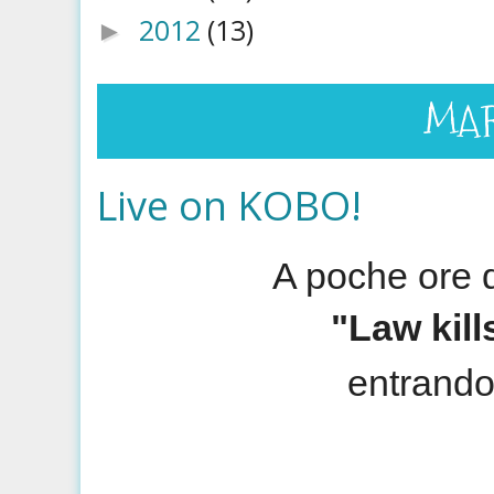
2012
(13)
►
MART
Live on KOBO!
A poche ore d
"Law kill
entrando