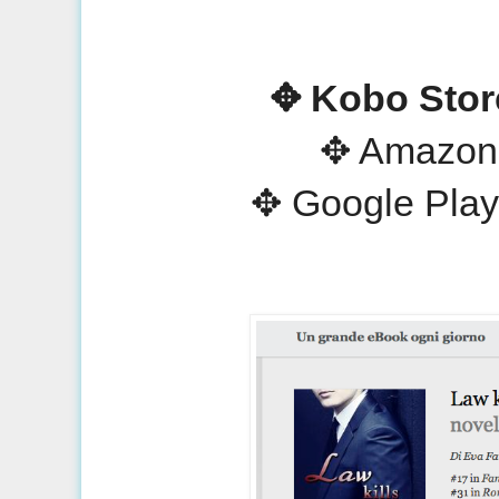
✥ Kobo Sto
✥ Amazo
✥ Google Play