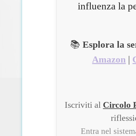
influenza la p
📚
Esplora la s
Amazon
|
Iscriviti al
Circolo 
rifless
Entra nel siste