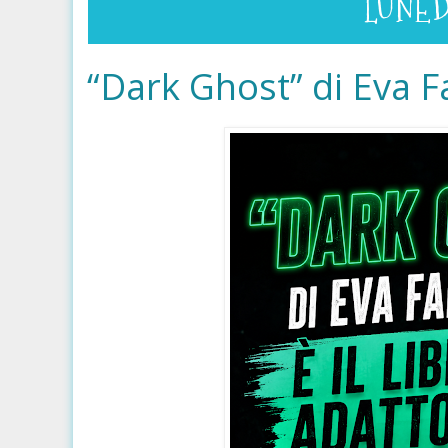
LUNED
“Dark Ghost” di Eva Fa