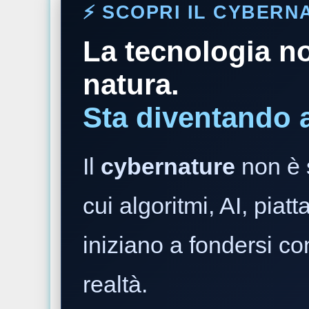
⚡️ SCOPRI IL CYBER
La tecnologia no
natura.
Sta diventando 
Il
cybernature
non è 
cui algoritmi, AI, piatt
iniziano a fondersi co
realtà.