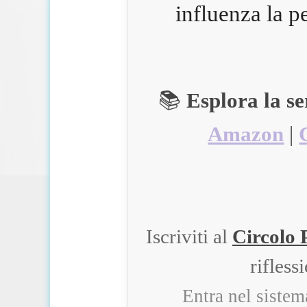
influenza la p
📚
Esplora la s
Amazon
|
Iscriviti al
Circolo 
rifless
Entra nel siste