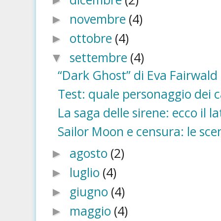
►
novembre
(4)
►
ottobre
(4)
►
settembre
(4)
▼
“Dark Ghost” di Eva Fairwald è
Test: quale personaggio dei c
La saga delle sirene: ecco il la
Sailor Moon e censura: le scen
agosto
(2)
►
luglio
(4)
►
giugno
(4)
►
maggio
(4)
►