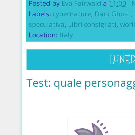
Posted by
Eva Fairwald
a
11:00
Labels:
cybernature
,
Dark Ghost
,
speculativa
,
Libri consigliati
,
worl
Location:
Italy
LUNED
Test: quale personagg