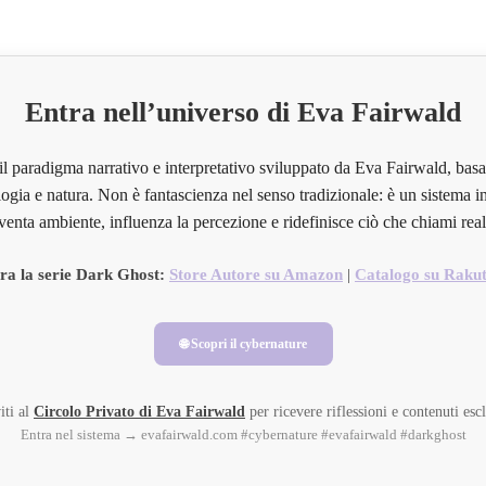
Entra nell’universo di Eva Fairwald
il paradigma narrativo e interpretativo sviluppato da Eva Fairwald, basa
ogia e natura. Non è fantascienza nel senso tradizionale: è un sistema in
venta ambiente, influenza la percezione e ridefinisce ciò che chiami real
ra la serie Dark Ghost:
Store Autore su Amazon
|
Catalogo su Raku
🌐 Scopri il cybernature
iti al
Circolo Privato di Eva Fairwald
per ricevere riflessioni e contenuti escl
Entra nel sistema → evafairwald.com #cybernature #evafairwald #darkghost