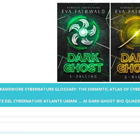
 FRAMEWORK
CYBERNATURE GLOSSARY: THE SEMANTIC ATLAS OF CYB
E DEL CYBERNATURE
ATLANTE UMANI ↔ AI
DARK GHOST
BIO
QUADE