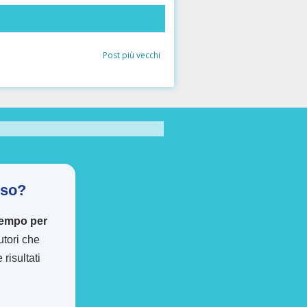
Post più vecchi
sso?
tempo per
autori che
risultati