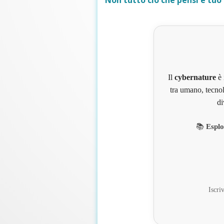
Non tutto ciò che pensi è tuo
Il
cybernature
è 
tra umano, tecnol
di
📚
Esplo
Iscriv