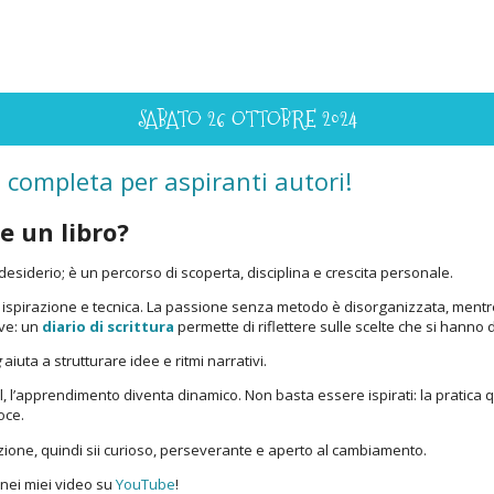
SABATO 26 OTTOBRE 2024
a completa per aspiranti autori!
e un libro?
desiderio; è un percorso di scoperta, disciplina e crescita personale.
ispirazione e tecnica. La passione senza metodo è disorganizzata, mentr
ave: un
diario di scrittura
permette di riflettere sulle scelte che si hanno 
g
aiuta a strutturare idee e ritmi narrativi.
l, l’apprendimento diventa dinamico. Non basta essere ispirati: la pratica 
oce.
zione, quindi sii curioso, perseverante e aperto al cambiamento.
 nei miei video su
YouTube
!