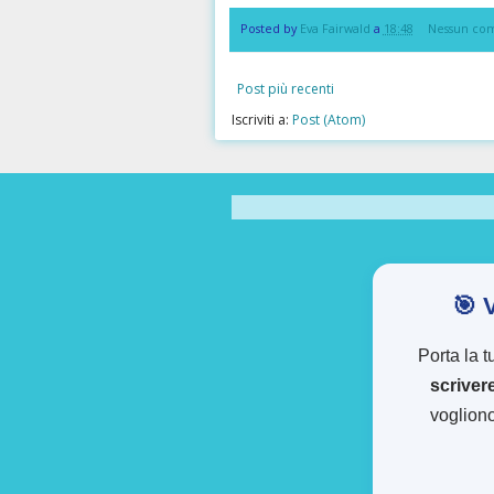
Posted by
Eva Fairwald
a
18:48
Nessun co
Post più recenti
Iscriviti a:
Post (Atom)
🎯 
Porta la t
scriver
vogliono