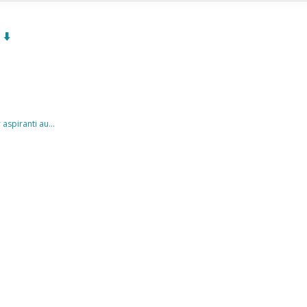
⬇️
aspiranti au...