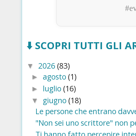
#e
⬇️ SCOPRI TUTTI GLI AR
2026
(83)
▼
agosto
(1)
►
luglio
(16)
►
giugno
(18)
▼
Le persone che entrano davve
"Non sei uno scrittore" non pe
Ti hanno fatto percepire int