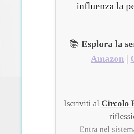
influenza la p
📚
Esplora la s
Amazon
|
Iscriviti al
Circolo 
rifless
Entra nel siste