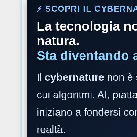
⚡️ SCOPRI IL CYBER
La tecnologia no
natura.
Sta diventando 
Il
cybernature
non è 
cui algoritmi, AI, piatt
iniziano a fondersi co
realtà.