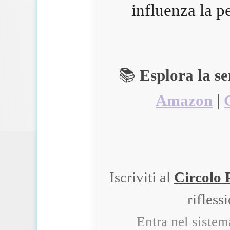
influenza la p
📚
Esplora la s
Amazon
|
Iscriviti al
Circolo 
rifless
Entra nel siste