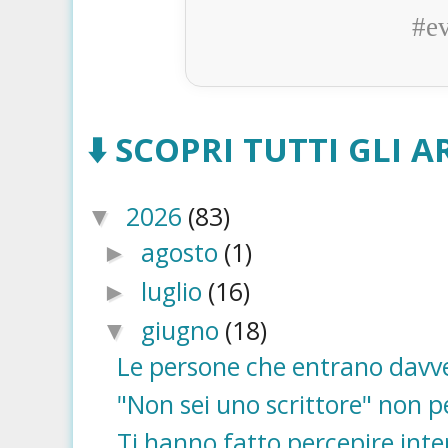
#e
⬇️ SCOPRI TUTTI GLI AR
2026
(83)
▼
agosto
(1)
►
luglio
(16)
►
giugno
(18)
▼
Le persone che entrano davve
"Non sei uno scrittore" non pe
Ti hanno fatto percepire int