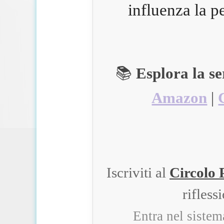
influenza la p
📚
Esplora la s
Amazon
|
Iscriviti al
Circolo 
rifless
Entra nel siste