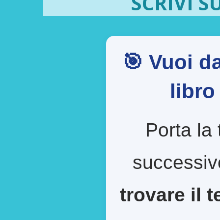
SCRIVI S
🎯 Vuoi da
libr
Porta la 
successiv
trovare il 