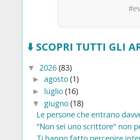
#e
⬇️ SCOPRI TUTTI GLI AR
2026
(83)
▼
agosto
(1)
►
luglio
(16)
►
giugno
(18)
▼
Le persone che entrano davve
"Non sei uno scrittore" non pe
Ti hanno fatto percepire int