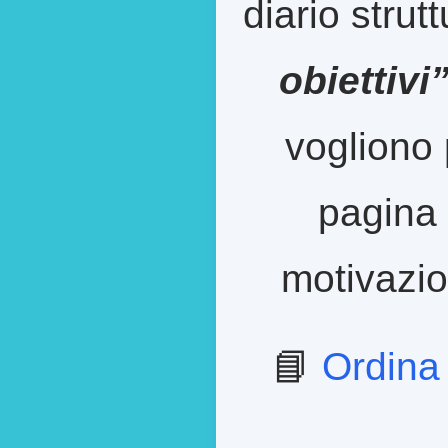
diario strut
obiettivi
vogliono 
pagina 
motivazion
📘
Ordina