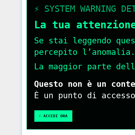
⚡️ SYSTEM WARNING DE
La tua attenzion
Se stai leggendo que
percepito l’anomalia
La maggior parte del
Questo non è un cont
È un punto di access
⚡️ ACCEDI ORA