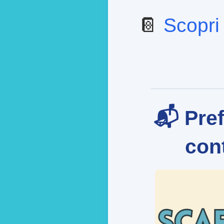
📔
Scopri 
📬 Pref
cont