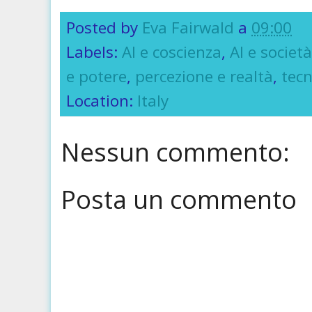
Posted by
Eva Fairwald
a
09:00
Labels:
AI e coscienza
,
AI e societ
e potere
,
percezione e realtà
,
tec
Location:
Italy
Nessun commento:
Posta un commento