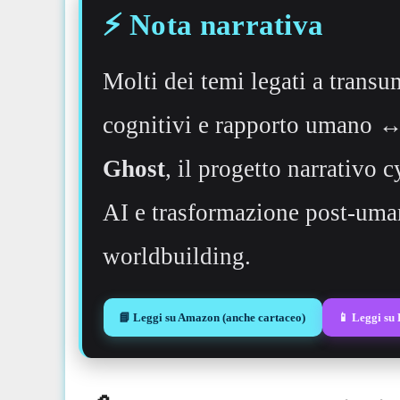
⚡️ Nota narrativa
Molti dei temi legati a transu
cognitivi e rapporto umano ↔
Ghost
, il progetto narrativo 
AI e trasformazione post-uman
worldbuilding.
📘 Leggi su Amazon (anche cartaceo)
📱 Leggi su