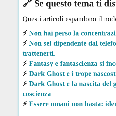
🔗
Se questo tema ti di
Questi articoli espandono il nodo
⚡️
Non hai perso la concentraz
⚡️
Non sei dipendente dal telef
trattenerti.
⚡️
Fantasy e fantascienza si in
⚡️
Dark Ghost e i trope nascost
⚡️
Dark Ghost e la nascita del g
coscienza
⚡️
Essere umani non basta: ident