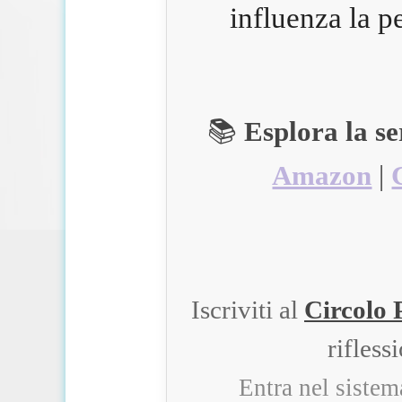
influenza la p
📚
Esplora la s
Amazon
|
Iscriviti al
Circolo 
rifless
Entra nel siste