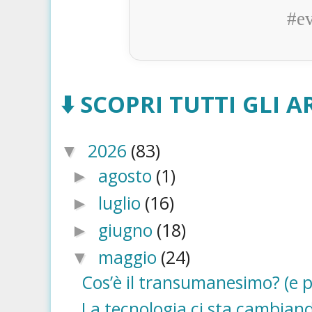
#e
⬇️ SCOPRI TUTTI GLI AR
2026
(83)
▼
agosto
(1)
►
luglio
(16)
►
giugno
(18)
►
maggio
(24)
▼
Cos’è il transumanesimo? (e p
La tecnologia ci sta cambiando