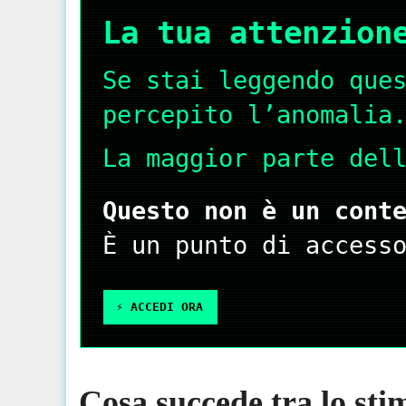
La tua attenzion
Se stai leggendo que
percepito l’anomalia
La maggior parte del
Questo non è un cont
È un punto di access
⚡️ ACCEDI ORA
Cosa succede tra lo stim