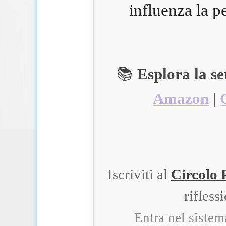
influenza la p
📚
Esplora la s
Amazon
|
Iscriviti al
Circolo 
rifless
Entra nel siste