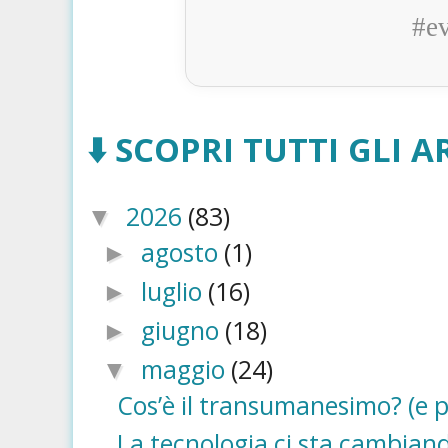
#e
⬇️ SCOPRI TUTTI GLI AR
2026
(83)
▼
agosto
(1)
►
luglio
(16)
►
giugno
(18)
►
maggio
(24)
▼
Cos’è il transumanesimo? (e p
La tecnologia ci sta cambiando