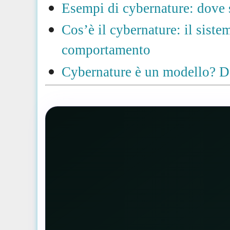
Esempi di cybernature: dove 
Cos’è il cybernature: il siste
comportamento
Cybernature è un modello? De