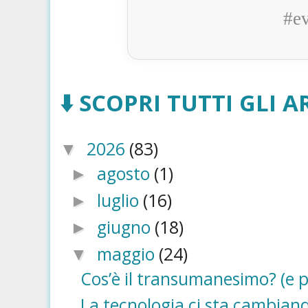
#e
⬇️ SCOPRI TUTTI GLI AR
2026
(83)
▼
agosto
(1)
►
luglio
(16)
►
giugno
(18)
►
maggio
(24)
▼
Cos’è il transumanesimo? (e p
La tecnologia ci sta cambiando