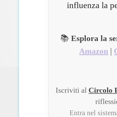
influenza la p
📚
Esplora la s
Amazon
|
Iscriviti al
Circolo 
rifless
Entra nel siste