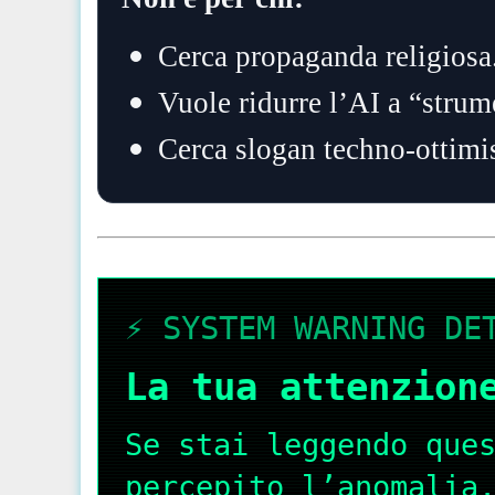
Cerca propaganda religiosa
Vuole ridurre l’AI a “strum
Cerca slogan techno-ottimis
⚡️ SYSTEM WARNING DE
La tua attenzion
Se stai leggendo que
percepito l’anomalia