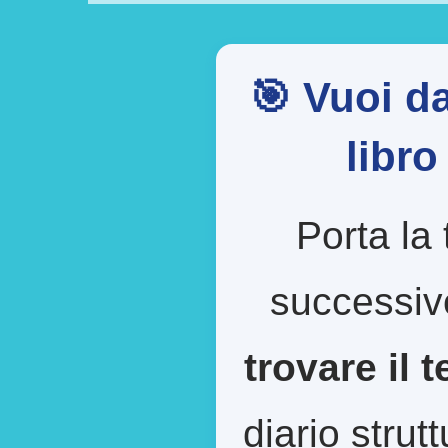
🎯 Vuoi da
libr
Porta la 
successiv
trovare il 
diario strut