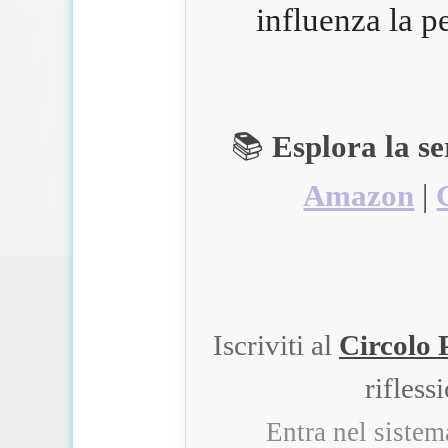
influenza la p
📚
Esplora la s
Amazon
|
Iscriviti al
Circolo 
rifless
Entra nel siste