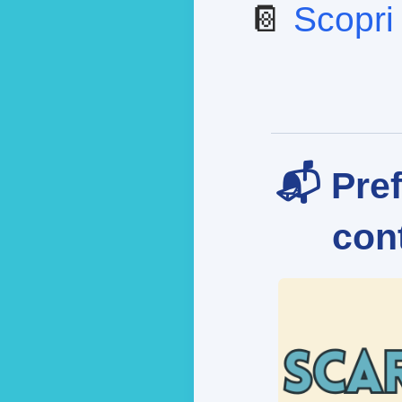
📔
Scopri 
📬 Pref
cont