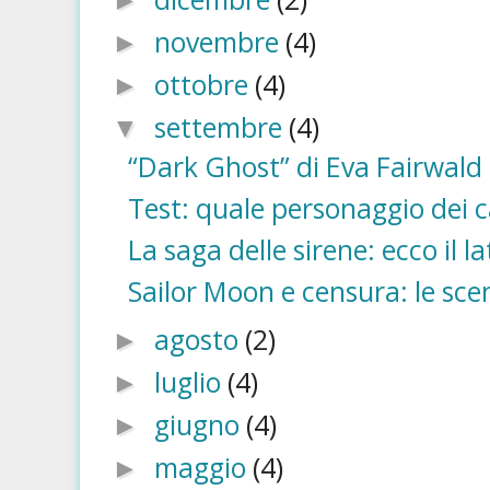
►
novembre
(4)
►
ottobre
(4)
►
settembre
(4)
▼
“Dark Ghost” di Eva Fairwald è
Test: quale personaggio dei c
La saga delle sirene: ecco il la
Sailor Moon e censura: le scen
agosto
(2)
►
luglio
(4)
►
giugno
(4)
►
maggio
(4)
►