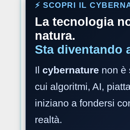
⚡️ SCOPRI IL CYBER
La tecnologia no
natura.
Sta diventando 
Il
cybernature
non è 
cui algoritmi, AI, piatt
iniziano a fondersi co
realtà.