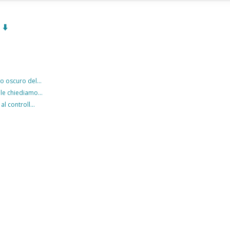
⬇️
o oscuro del...
 le chiediamo...
al controll...