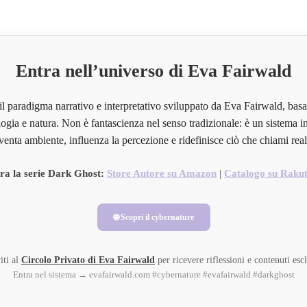
Entra nell’universo di Eva Fairwald
il paradigma narrativo e interpretativo sviluppato da Eva Fairwald, basa
ogia e natura. Non è fantascienza nel senso tradizionale: è un sistema in
venta ambiente, influenza la percezione e ridefinisce ciò che chiami real
ra la serie Dark Ghost:
Store Autore su Amazon
|
Catalogo su Raku
🌐 Scopri il cybernature
iti al
Circolo Privato di Eva Fairwald
per ricevere riflessioni e contenuti escl
Entra nel sistema → evafairwald.com #cybernature #evafairwald #darkghost