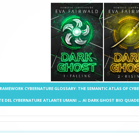
 FRAMEWORK
CYBERNATURE GLOSSARY: THE SEMANTIC ATLAS OF CYB
E DEL CYBERNATURE
ATLANTE UMANI ↔ AI
DARK GHOST
BIO
QUADE