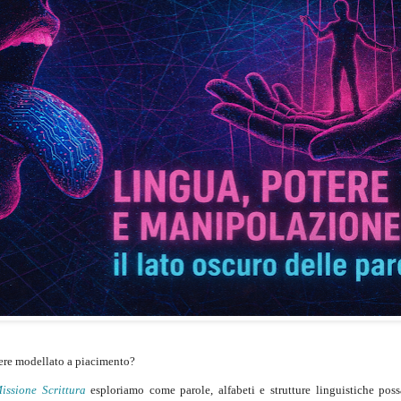
ssere modellato a piacimento?
issione Scrittura
esploriamo come parole, alfabeti e strutture linguistiche pos