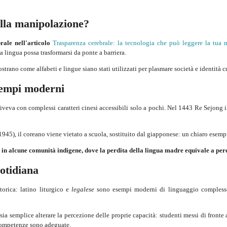
ella manipolazione?
rale nell'articolo
Trasparenza cerebrale: la tecnologia che può leggere la tua 
 lingua possa trasformarsi da ponte a barriera.
ostrano come alfabeti e lingue siano stati utilizzati per plasmare società e identità c
tempi moderni
riveva con complessi caratteri cinesi accessibili solo a pochi. Nel 1443 Re Sejong i
5), il coreano viene vietato a scuola, sostituito dal giapponese: un chiaro esempio
i in alcune comunità indigene, dove la perdita della lingua madre equivale a perd
otidiana
orica: latino liturgico e
legalese
sono esempi moderni di linguaggio complesso
a semplice alterare la percezione delle proprie capacità: studenti messi di fronte 
 competenze sono adeguate.