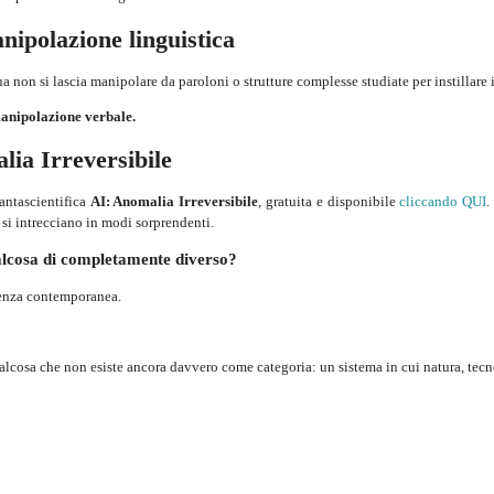
nipolazione linguistica
non si lascia manipolare da paroloni o strutture complesse studiate per instillare 
manipolazione verbale.
ia Irreversibile
fantascientifica
AI: Anomalia Irreversibile
, gratuita e disponibile
cliccando QUI
.
si intrecciano in modi sorprendenti.
alcosa di completamente diverso?
ienza contemporanea.
alcosa che non esiste ancora davvero come categoria: un sistema in cui natura, tec