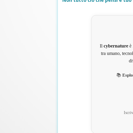
Non tutto ciò che pensi è tuo
Il
cybernature
è 
tra umano, tecnol
di
📚
Esplo
Iscriv