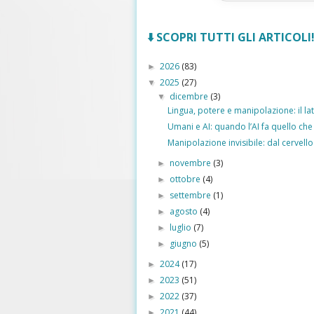
⬇️ SCOPRI TUTTI GLI ARTICOLI! 
2026
(83)
►
2025
(27)
▼
dicembre
(3)
▼
Lingua, potere e manipolazione: il lat
Umani e AI: quando l’AI fa quello che
Manipolazione invisibile: dal cervello 
novembre
(3)
►
ottobre
(4)
►
settembre
(1)
►
agosto
(4)
►
luglio
(7)
►
giugno
(5)
►
2024
(17)
►
2023
(51)
►
2022
(37)
►
2021
(44)
►