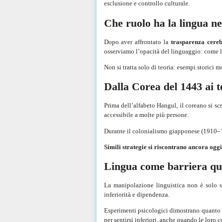
esclusione e controllo culturale.
Che ruolo ha la lingua n
Dopo aver affrontato la
trasparenza cereb
osserviamo l’opacità del linguaggio: come la
Non si tratta solo di teoria: esempi storici m
Dalla Corea del 1443 ai 
Prima dell’alfabeto Hangul, il coreano si sc
accessibile a molte più persone.
Durante il colonialismo giapponese (1910–194
Simili strategie si riscontrano ancora ogg
Lingua come barriera qu
La manipolazione linguistica non è solo st
inferiorità e dipendenza.
Esperimenti psicologici dimostrano quanto si
per sentirsi inferiori, anche quando le loro