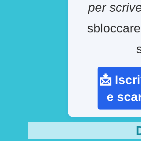
per scriv
sbloccare
📩 Iscr
e sca