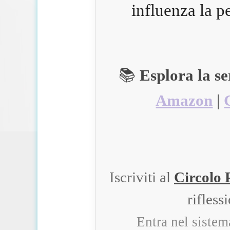
influenza la p
📚
Esplora la s
Amazon
|
Iscriviti al
Circolo 
rifless
Entra nel siste