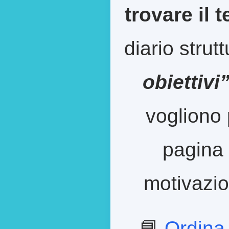
trovare il 
diario strut
obiettivi
vogliono 
pagina 
motivazion
📘
Ordina