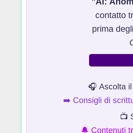
"AI: Anoma
contatto t
prima degl
🎧 Ascolta i
➡️ Consigli di scrit
📺 
🔔 Contenuti tra