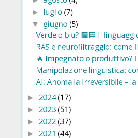
►
luglio
(7)
►
giugno
(5)
▼
Verde o blu? 🟩🟦 Il linguaggio
RAS e neurofiltraggio: come il 
🔥 Impegnato o produttivo? La
Manipolazione linguistica: com
AI: Anomalia Irreversibile – la 
2024
(17)
►
2023
(51)
►
2022
(37)
►
2021
(44)
►