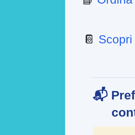
📔
Scopri 
📬 Pref
cont