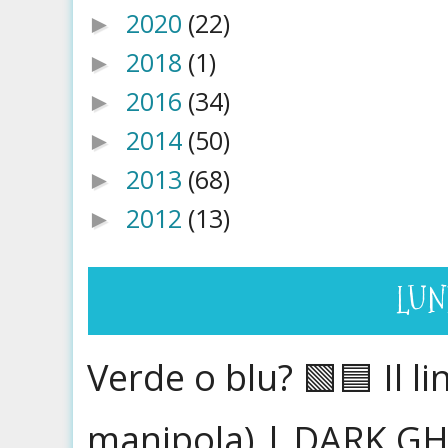
2020
(22)
►
2018
(1)
►
2016
(34)
►
2014
(50)
►
2013
(68)
►
2012
(13)
►
LUN
Verde o blu? 🟩🟦 Il l
manipola) | DARK GH