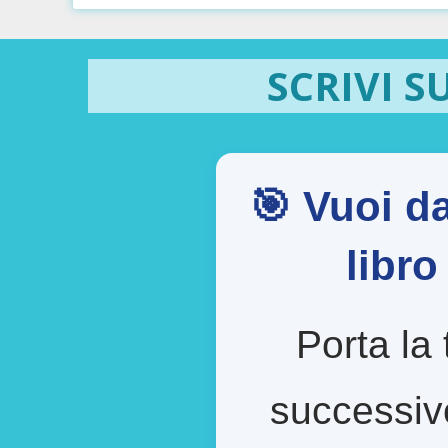
SCRIVI S
🎯 Vuoi da
libr
Porta la 
successiv