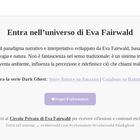
Entra nell’universo di Eva Fairwald
il paradigma narrativo e interpretativo sviluppato da Eva Fairwald, basa
ogia e natura. Non è fantascienza nel senso tradizionale: è un sistema in
venta ambiente, influenza la percezione e ridefinisce ciò che chiami real
ra la serie Dark Ghost:
Store Autore su Amazon
|
Catalogo su Raku
🌐 Scopri il cybernature
iti al
Circolo Privato di Eva Fairwald
per ricevere riflessioni e contenuti escl
Entra nel sistema → evafairwald.com #cybernature #evafairwald #darkghost