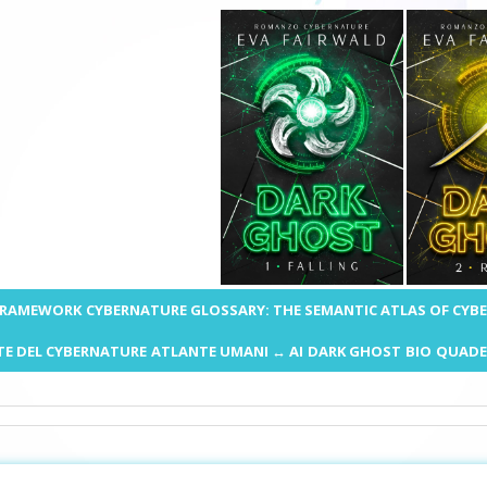
 FRAMEWORK
CYBERNATURE GLOSSARY: THE SEMANTIC ATLAS OF CYB
E DEL CYBERNATURE
ATLANTE UMANI ↔ AI
DARK GHOST
BIO
QUADE