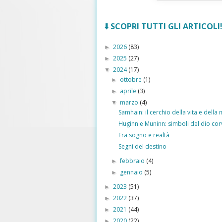
⬇️ SCOPRI TUTTI GLI ARTICOLI! 
2026
(83)
►
2025
(27)
►
2024
(17)
▼
ottobre
(1)
►
aprile
(3)
►
marzo
(4)
▼
Samhain: il cerchio della vita e della
Huginn e Muninn: simboli del dio co
Fra sogno e realtà
Segni del destino
febbraio
(4)
►
gennaio
(5)
►
2023
(51)
►
2022
(37)
►
2021
(44)
►
2020
(22)
►