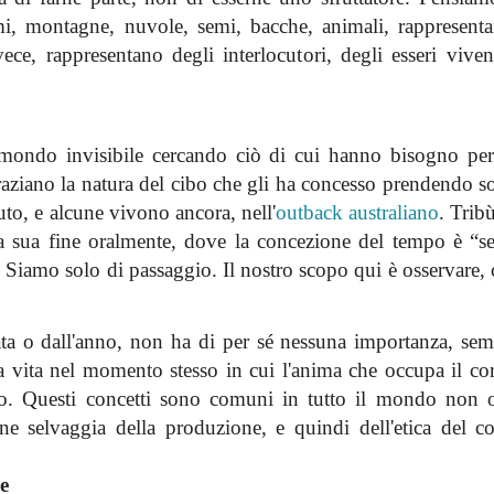
mi, montagne, nuvole, semi, bacche, animali, rappresent
vece, rappresentano degli interlocutori, degli esseri vive
mondo invisibile cercando ciò di cui hanno bisogno per
raziano
la natura del cibo che gli ha concesso
prendendo
so
to, e alcune vivono ancora, nell'
outback australiano
. Trib
a sua fine oralmente, dove la concezione del tempo è “
s
Siamo solo di passaggio. Il nostro scopo qui è osservare, 
nata o dall'anno, non ha di per sé nessuna importanza, se
a vita nel momento stesso in cui l'anima che occupa il co
o. Questi concetti sono comuni in tutto il mondo non oc
ne selvaggia della produzione, e quindi dell'etica del co
e