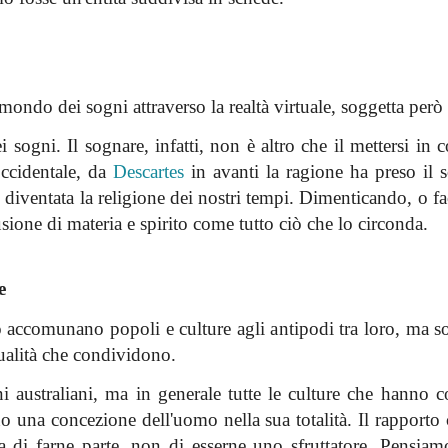
ondo dei sogni attraverso la realtà virtuale, soggetta però 
ei sogni. Il sognare, infatti, non è altro che il mettersi in
occidentale, da
Descartes
in avanti la ragione ha preso il s
 è diventata la religione dei nostri tempi. Dimenticando, o f
one di materia e spirito come tutto ciò che lo circonda.
e
o accomunano popoli e culture agli antipodi tra loro, ma so
itualità che condividono.
eni australiani, ma in generale tutte le culture che hanno 
o una concezione dell'uomo nella sua totalità. Il rapporto 
za di farne parte, non di esserne uno sfruttatore. Pensiamo