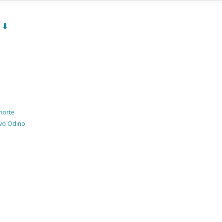
⬇️
 morte
rvo Odino