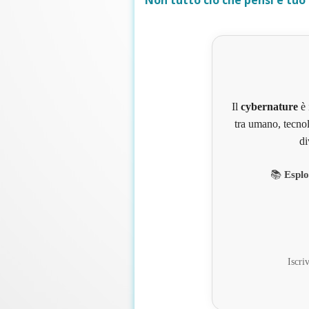
Non tutto ciò che pensi è tuo
Il
cybernature
è 
tra umano, tecnol
di
📚
Esplo
Iscriv