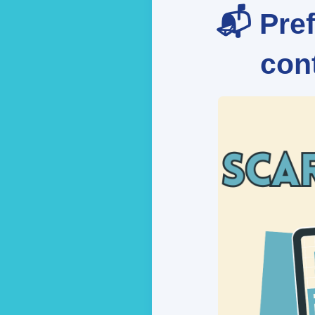
📬 Pref
cont