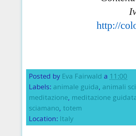
I
http://co
Posted by
Eva Fairwald
a
11:00
Labels:
animale guida
,
animali sc
meditazione
,
meditazione guidat
sciamano
,
totem
Location:
Italy