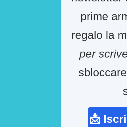
prime arm
regalo la m
per scriv
sbloccare
📩 Iscr