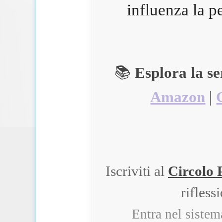
influenza la p
📚
Esplora la s
Amazon
|
Iscriviti al
Circolo 
rifless
Entra nel siste