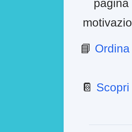
pagina 
motivazion
📘
Ordina
📔
Scopri 