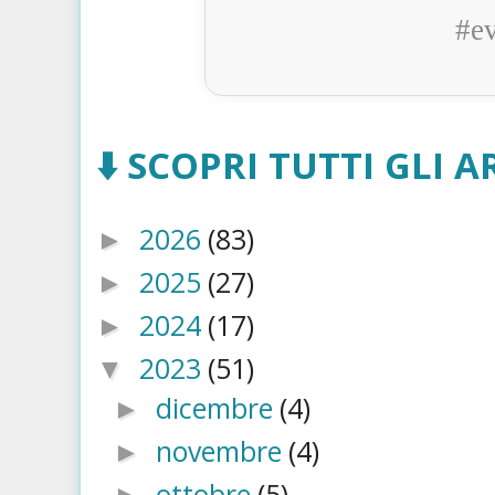
#e
⬇️ SCOPRI TUTTI GLI AR
2026
(83)
►
2025
(27)
►
2024
(17)
►
2023
(51)
▼
dicembre
(4)
►
novembre
(4)
►
ottobre
(5)