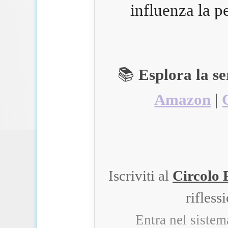
influenza la p
📚
Esplora la s
Amazon
|
Iscriviti al
Circolo 
rifless
Entra nel siste