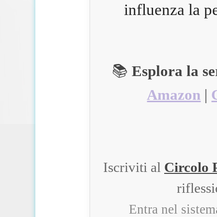
influenza la p
📚
Esplora la s
Amazon
|
Iscriviti al
Circolo 
rifless
Entra nel siste