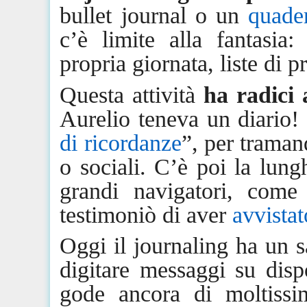
bullet journal o un
quade
c’è limite alla fantasia: 
propria giornata, liste di p
Questa attività
ha radici 
Aurelio teneva un diario!
di ricordanze
”, per traman
o sociali. C’è poi la lung
grandi navigatori, come
testimoniò di aver
avvistat
Oggi il
journaling
ha un sa
digitare messaggi su dispo
gode ancora di moltissi