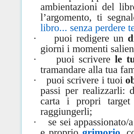
ambientazioni del lib
l’argomento, ti segnal
libro... senza perdere 
·
puoi redigere un
d
giorni i momenti salient
·
puoi scrivere
le t
tramandare alla tua fam
·
puoi scrivere i tuoi
ob
passi per realizzarli: 
carta i propri targe
raggiungerli;
·
se sei appassionato/a
e proprio
grimorio
, 