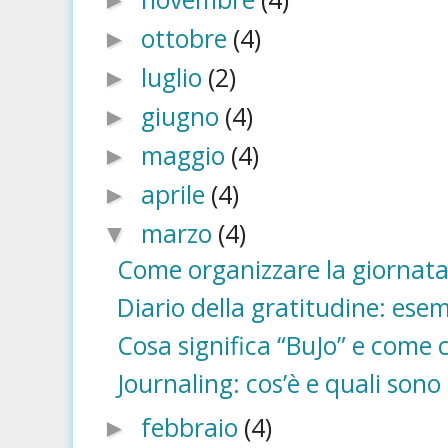
►
ottobre
(4)
►
luglio
(2)
►
giugno
(4)
►
maggio
(4)
►
aprile
(4)
►
marzo
(4)
▼
Come organizzare la giornata t
Diario della gratitudine: esemp
Cosa significa “BuJo” e come 
Journaling: cos’è e quali sono 
febbraio
(4)
►