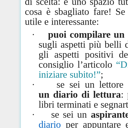
di scelta: è uno spazio tu
cosa è sbagliato fare! S
utile e interessante:
·
puoi compilare u
sugli aspetti più belli 
gli aspetti positivi d
consiglio l’articolo
“Di
iniziare subito!”
;
·
se sei un lettore
un
diario di lettura
:
libri terminati e segnar
·
se sei un
aspirante
diario
per appuntare ev