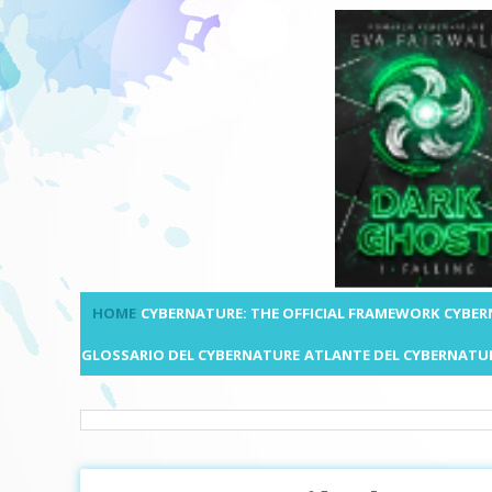
HOME
CYBERNATURE: THE OFFICIAL FRAMEWORK
CYBER
GLOSSARIO DEL CYBERNATURE
ATLANTE DEL CYBERNATU