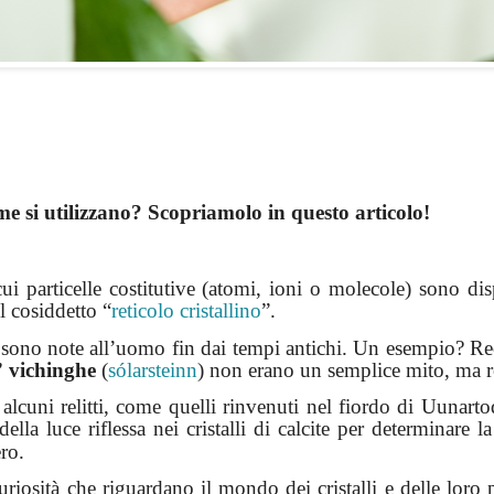
ome si utilizzano? Scopriamolo in questo articolo!
e cui particelle costitutive (atomi, ioni o molecole) sono
l cosiddetto “
reticolo cristallino
”.
lli sono note all’uomo fin dai tempi antichi. Un esempio? R
” vichinghe
(
sólarsteinn
) non erano un semplice mito, ma re
 alcuni relitti, come quelli rinvenuti nel fiordo di
Uunarto
lla luce riflessa nei cristalli di calcite per determinare l
ro.
uriosità che riguardano il mondo dei cristalli e delle loro