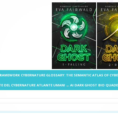
 FRAMEWORK
CYBERNATURE GLOSSARY: THE SEMANTIC ATLAS OF CYB
E DEL CYBERNATURE
ATLANTE UMANI ↔ AI
DARK GHOST
BIO
QUADE