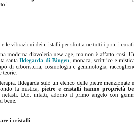
sto
!
 e le vibrazioni dei cristalli per sfruttarne tutti i poteri curat
 una moderna diavoleria new age, ma non è affatto così. Un
tata santa
Ildegarda di Bingen
, monaca, scrittrice e mistic
cupò di erboristeria, cosmologia e gemmologia, raccoglien
 teorie.
oterapia, Ildegarda stilò un elenco delle pietre menzionate 
condo la mistica,
pietre e cristalli hanno proprietà be
ti nefasti. Dio, infatti, adornò il primo angelo con gemm
al bene.
re i cristalli