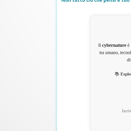
Non tutto ciò che pensi è tuo
Il
cybernature
è 
tra umano, tecnol
di
📚
Esplo
Iscriv