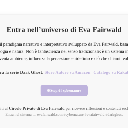
Entra nell’universo di Eva Fairwald
il paradigma narrativo e interpretativo sviluppato da Eva Fairwald, basa
ogia e natura. Non è fantascienza nel senso tradizionale: è un sistema in
venta ambiente, influenza la percezione e ridefinisce ciò che chiami real
ra la serie Dark Ghost:
Store Autore su Amazon
|
Catalogo su Raku
🌐 Scopri il cybernature
iti al
Circolo Privato di Eva Fairwald
per ricevere riflessioni e contenuti escl
Entra nel sistema → evafairwald.com #cybernature #evafairwald #darkghost