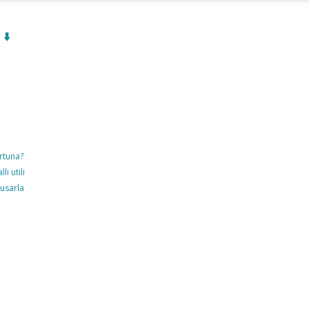
⬇️
ortuna?
li utili
 usarla