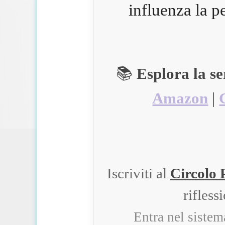
influenza la p
📚
Esplora la s
Amazon
|
Iscriviti al
Circolo 
rifless
Entra nel siste