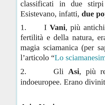
classificati in due stir
Esistevano, infatti,
due po
1.
I
Vani
, più antich
fertilità e della natura, 
magia sciamanica (per sap
l’articolo “
Lo sciamanesim
2.
Gli
Asi
, più r
indoeuropee. Erano divinit