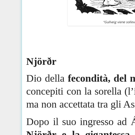
“Gullveig viene sollev
Njörðr
Dio della
fecondità, del 
concepiti con la sorella (l
ma non accettata tra gli
As
Dopo il suo ingresso
ad
Njörðr
e la
gigantessa