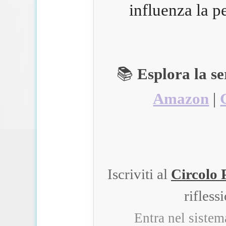
influenza la p
📚
Esplora la s
Amazon
|
Iscriviti al
Circolo 
rifless
Entra nel siste