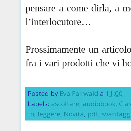
pensare a come dirla, a 
l’interlocutore…
Prossimamente un articolo
fra i vari prodotti che vi h
Posted by
Eva Fairwald
a
11:00
Labels:
ascoltare
,
audiobook
,
Cla
to
,
leggere
,
Novità
,
pdf
,
svantagg