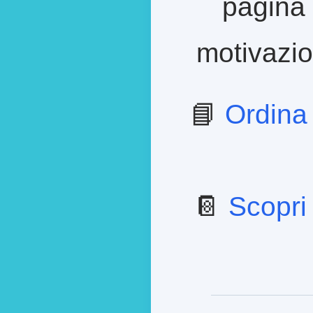
pagina 
motivazion
📘
Ordina
📔
Scopri 