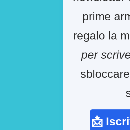
prime arm
regalo la m
per scriv
sbloccare
📩 Iscr