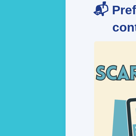
📬 Pref
cont