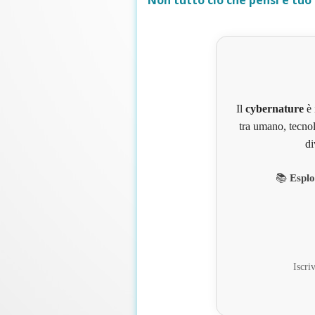
Non tutto ciò che pensi è tuo
Il
cybernature
è 
tra umano, tecnol
di
📚
Esplo
Iscriv