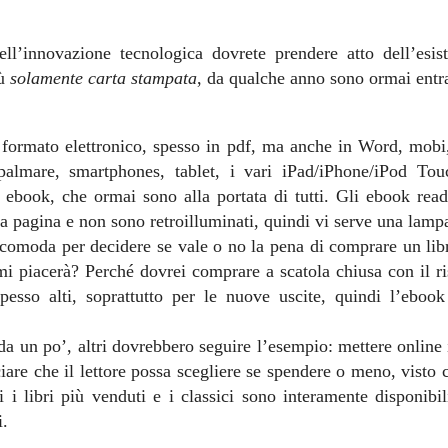
ll’innovazione tecnologica dovrete prendere atto dell’esi
iù
solamente carta stampata
, da qualche anno sono ormai entra
 in formato elettronico, spesso in pdf, ma anche in Word, mo
 palmare, smartphones, tablet, i vari iPad/iPhone/iPod To
di ebook, che ormai sono alla portata di tutti. Gli ebook rea
la pagina e non sono retroilluminati, quindi vi serve una lamp
 comoda per decidere se vale o no la pena di comprare un libr
i piacerà? Perché dovrei comprare a scatola chiusa con il ri
spesso alti, soprattutto per le nuove uscite, quindi l’ebook 
da un po’, altri dovrebbero seguire l’esempio: mettere online
re che il lettore possa scegliere se spendere o meno, visto c
 libri più venduti e i classici sono interamente disponibili 
i.