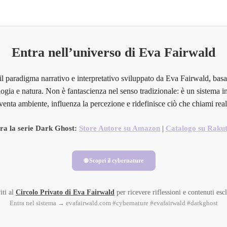
Entra nell’universo di Eva Fairwald
il paradigma narrativo e interpretativo sviluppato da Eva Fairwald, basa
ogia e natura. Non è fantascienza nel senso tradizionale: è un sistema in
venta ambiente, influenza la percezione e ridefinisce ciò che chiami real
ra la serie Dark Ghost:
Store Autore su Amazon
|
Catalogo su Raku
🌐 Scopri il cybernature
iti al
Circolo Privato di Eva Fairwald
per ricevere riflessioni e contenuti escl
Entra nel sistema → evafairwald.com #cybernature #evafairwald #darkghost