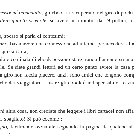
pressoché immediata,
gli ebook si recuperano nel giro di pochi
ttere quanto si vuole,
se avete un monitor da 19 pollici, nul
 spesso si parla di centesimi;
ione,
basta avere una connessione ad internet per accedere al
 spreca carta;
aia e centinaia di ebook possono stare tranquillamente su un
le. Se siete grandi lettori ad un certo punto avrete la casa p
in giro non faccia piacere, anzi, sono amici che tengono com
anche dei viaggiatori… usare gli ebook è indispensabile. Io v
i altra cosa, non crediate che leggere i libri cartacei non affat
e,
sbagliato! Si può eccome!;
gno,
facilmente ovviabile segnando la pagina da qualche alt