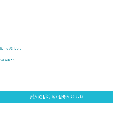
liamo #3: L'o...
el sole" di...
MARTEDÌ 15 GENNAIO 2013