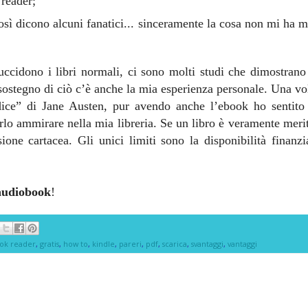
 reader;
osì dicono alcuni fanatici... sinceramente la cosa non mi ha m
ccidono i libri normali, ci sono molti studi che dimostrano i
ostegno di ciò c’è anche la mia esperienza personale. Una volta
ice” di Jane Austen, pur avendo anche l’ebook ho sentito i
lo ammirare nella mia libreria. Se un libro è veramente merite
one cartacea. Gli unici limiti sono la disponibilità finanzia
audiobook
!
ok reader
,
gratis
,
how to
,
kindle
,
pareri
,
pdf
,
scarica
,
svantaggi
,
vantaggi