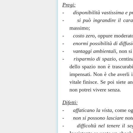
Pregi:
-
disponibilità vastissima e 
-
si può ingrandire il cara
massimo;
-
costo zero,
oppure moderato,
-
enormi possibilità di diffus
-
vantaggi ambientali,
non si
-
risparmio di spazio,
centin
dello spazio non è trascurabi
impensati. Non è che averli 
vitale finisce. Se poi siete 
non potrei vivere senza.
Difetti:
-
affaticano la vista,
come ogn
-
non si possono lasciare not
-
difficoltà nel tenere il se