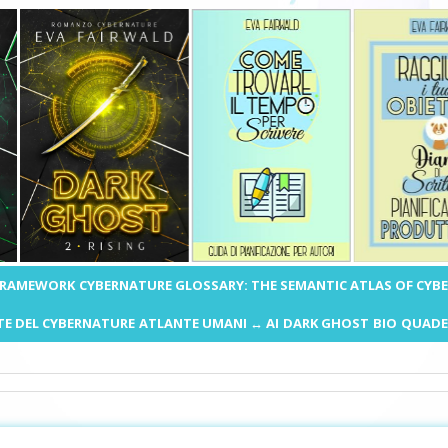
 FRAMEWORK
CYBERNATURE GLOSSARY: THE SEMANTIC ATLAS OF CYB
E DEL CYBERNATURE
ATLANTE UMANI ↔ AI
DARK GHOST
BIO
QUADE