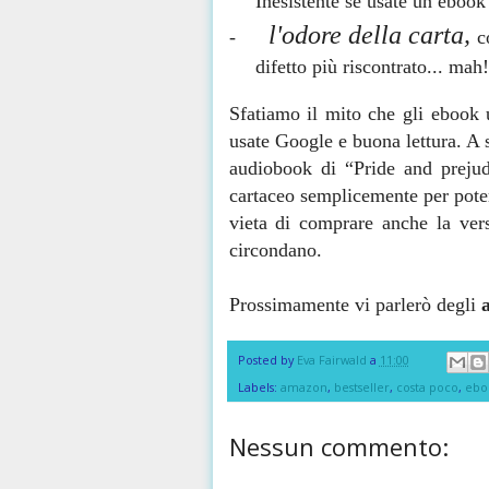
Inesistente se usate un ebook
l'odore della carta,
-
c
difetto più riscontrato... mah!
Sfatiamo il mito che gli ebook u
usate Google e buona lettura. A s
audiobook di “Pride and prejud
cartaceo semplicemente per poter
vieta di comprare anche la versi
circondano.
Prossimamente vi parlerò degli
Posted by
Eva Fairwald
a
11:00
Labels:
amazon
,
bestseller
,
costa poco
,
ebo
Nessun commento: