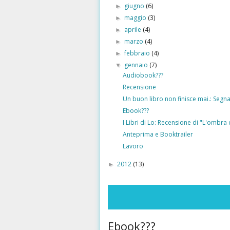
giugno
(6)
►
maggio
(3)
►
aprile
(4)
►
marzo
(4)
►
febbraio
(4)
►
gennaio
(7)
▼
Audiobook???
Recensione
Un buon libro non finisce mai.: Segna
Ebook???
I Libri di Lo: Recensione di "L'ombra d
Anteprima e Booktrailer
Lavoro
2012
(13)
►
Ebook???