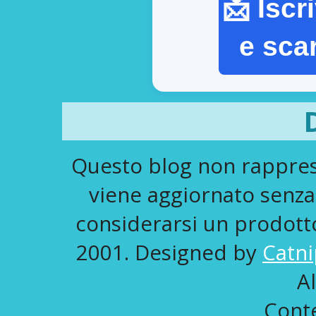
📩 Iscr
e sca
Questo blog non rapprese
viene aggiornato senza
considerarsi un prodotto 
2001. Designed by
Catni
A
Conte