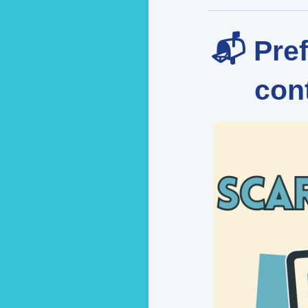
📬 Pref
cont