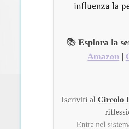
influenza la p
📚
Esplora la s
Amazon
|
Iscriviti al
Circolo 
rifless
Entra nel siste