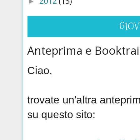
2012
(13)
►
GIOV
Anteprima e Booktrai
Ciao,
trovate un'altra antepri
su questo sito: