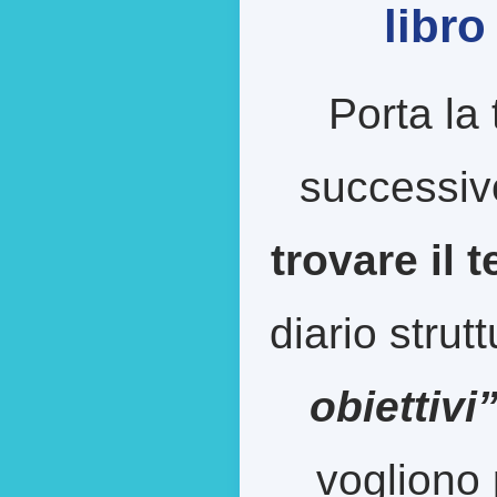
libr
Porta la 
successiv
trovare il 
diario strut
obiettivi
vogliono 