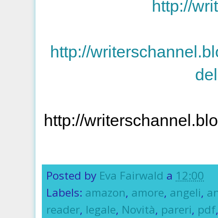
http://wr
http://writerschannel.b
del
http://writerschannel.bl
Posted by
Eva Fairwald
a
12:00
Labels:
amazon
,
amore
,
angeli
,
an
reader
,
legale
,
Novità
,
pareri
,
pdf