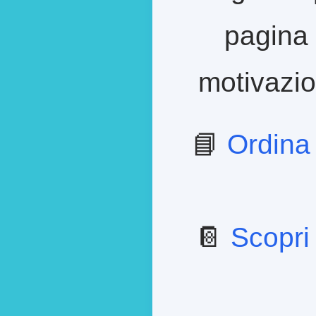
pagina 
motivazion
📘
Ordina
📔
Scopri 