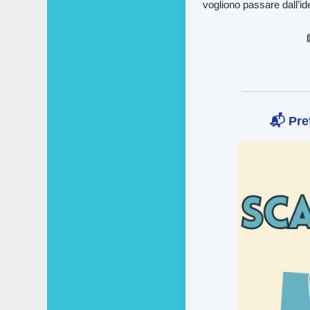
vogliono passare dall’ide
📬 Pref