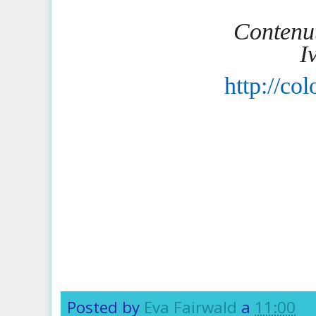
Contenut
I
http://co
Posted by
Eva Fairwald
a
11:00