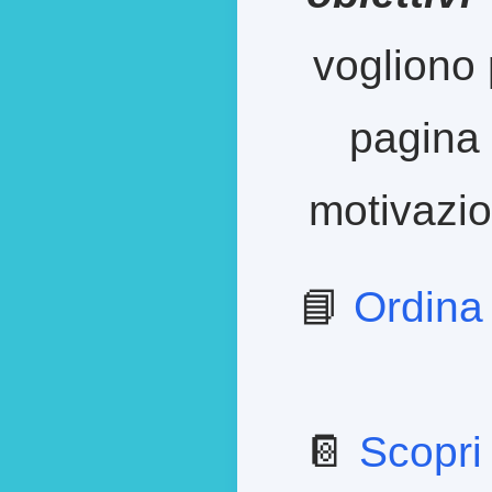
vogliono 
pagina 
motivazion
📘
Ordina
📔
Scopri 