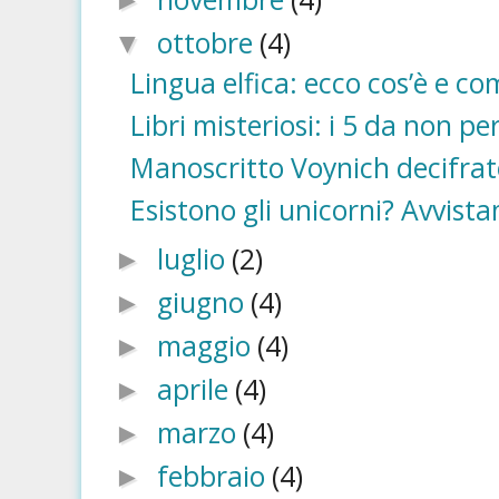
►
ottobre
(4)
▼
Lingua elfica: ecco cos’è e co
Libri misteriosi: i 5 da non pe
Manoscritto Voynich decifrato
Esistono gli unicorni? Avvista
luglio
(2)
►
giugno
(4)
►
maggio
(4)
►
aprile
(4)
►
marzo
(4)
►
febbraio
(4)
►