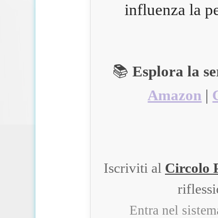
influenza la p
📚
Esplora la s
Amazon
|
Iscriviti al
Circolo 
rifless
Entra nel siste