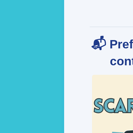
📬 Pref
cont