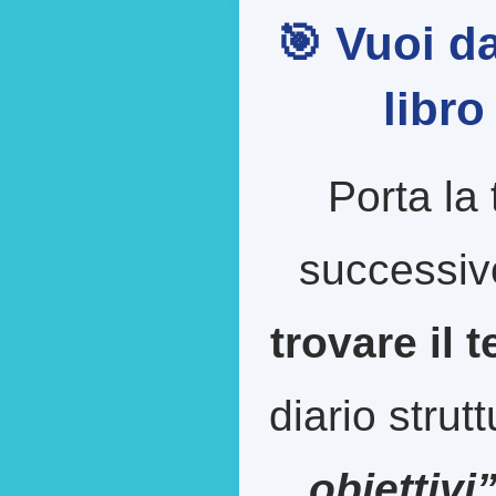
🎯 Vuoi da
libr
Porta la 
successiv
trovare il 
diario strut
obiettivi