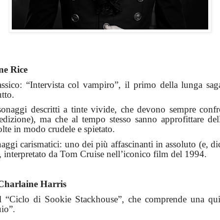
ne Rice
ico: “Intervista col vampiro”, il primo della lunga sa
tto.
onaggi descritti a tinte vivide, che devono sempre confr
dizione), ma che al tempo stesso sanno approfittare dell
olte in modo crudele e spietato.
aggi carismatici: uno dei più affascinanti in assoluto (e, di
, interpretato da Tom Cruise nell’iconico film del 1994.
Charlaine
Harris
il “Ciclo di
Sookie
Stackhouse
”, che comprende una quind
io”.