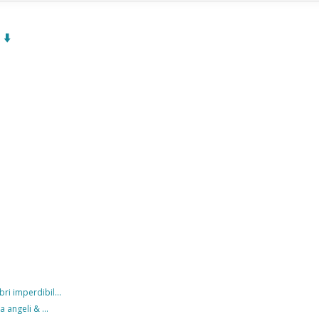
⬇️
ri imperdibil...
a angeli & ...