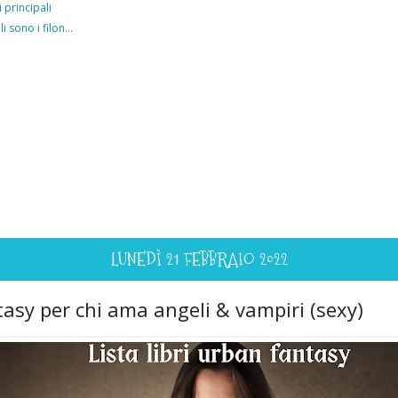
 principali
 sono i filon...
LUNEDÌ 21 FEBBRAIO 2022
ntasy per chi ama angeli & vampiri (sexy)