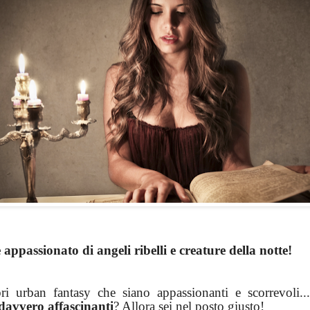
 appassionato di angeli ribelli e creature della notte!
bri
urban
fantasy che siano appassionanti e scorrevoli
davvero affascinanti
? Allora sei nel posto giusto!