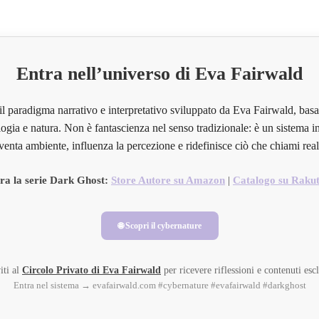
Entra nell’universo di Eva Fairwald
il paradigma narrativo e interpretativo sviluppato da Eva Fairwald, basa
ogia e natura. Non è fantascienza nel senso tradizionale: è un sistema in
venta ambiente, influenza la percezione e ridefinisce ciò che chiami real
ra la serie Dark Ghost:
Store Autore su Amazon
|
Catalogo su Raku
🌐 Scopri il cybernature
iti al
Circolo Privato di Eva Fairwald
per ricevere riflessioni e contenuti escl
Entra nel sistema → evafairwald.com #cybernature #evafairwald #darkghost