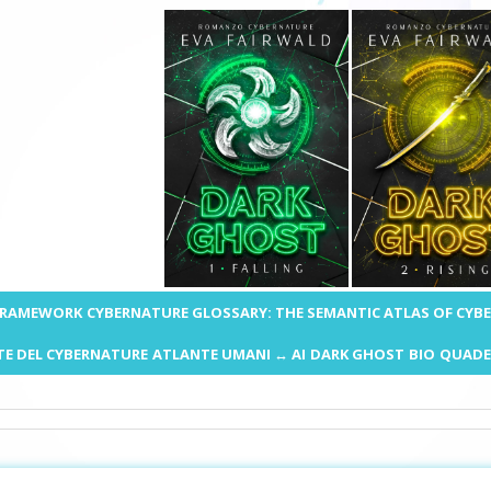
 FRAMEWORK
CYBERNATURE GLOSSARY: THE SEMANTIC ATLAS OF CYB
E DEL CYBERNATURE
ATLANTE UMANI ↔ AI
DARK GHOST
BIO
QUADE