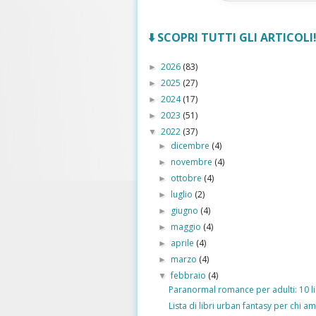
⬇️ SCOPRI TUTTI GLI ARTICOLI! 
2026
(83)
►
2025
(27)
►
2024
(17)
►
2023
(51)
►
2022
(37)
▼
dicembre
(4)
►
novembre
(4)
►
ottobre
(4)
►
luglio
(2)
►
giugno
(4)
►
maggio
(4)
►
aprile
(4)
►
marzo
(4)
►
febbraio
(4)
▼
Paranormal romance per adulti: 10 lib
Lista di libri urban fantasy per chi am