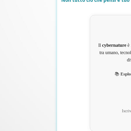
Non tutto ciò che pensi è tuo
Il
cybernature
è 
tra umano, tecnol
di
📚
Esplo
Iscriv