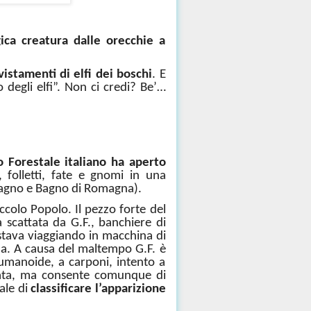
ca creatura dalle orecchie a
istamenti di elfi dei boschi
. E
degli elfi”. Non ci credi? Be’…
o Forestale italiano ha aperto
, folletti, fate e gnomi in una
 Bagno e Bagno di Romagna).
ccolo Popolo. Il pezzo forte del
 scattata da G.F., banchiere di
stava viaggiando in macchina di
ama. A causa del maltempo G.F. è
umanoide, a carponi, intento a
cata, ma consente comunque di
ale di
classificare l’apparizione