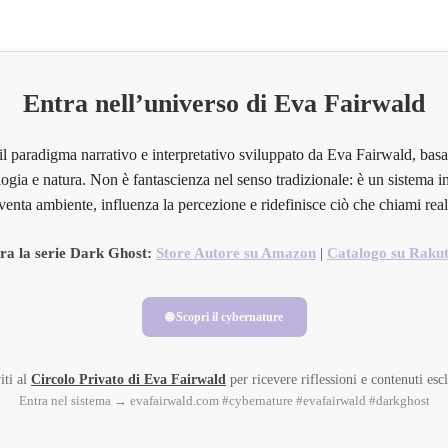
Entra nell’universo di Eva Fairwald
il paradigma narrativo e interpretativo sviluppato da Eva Fairwald, basa
ogia e natura. Non è fantascienza nel senso tradizionale: è un sistema in
venta ambiente, influenza la percezione e ridefinisce ciò che chiami real
ra la serie Dark Ghost:
Store Autore su Amazon
|
Catalogo su Raku
🌐 Scopri il cybernature
iti al
Circolo Privato di Eva Fairwald
per ricevere riflessioni e contenuti escl
Entra nel sistema → evafairwald.com #cybernature #evafairwald #darkghost