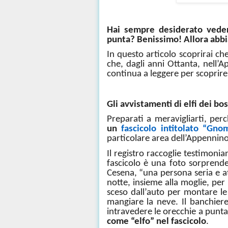
Hai sempre desiderato veder
punta?
Benissimo! Allora abb
In questo articolo scoprirai che
che, dagli anni Ottanta, nell’
continua a leggere per scoprire 
Gli avvistamenti di elfi dei b
Preparati a meravigliarti, per
un
fascicolo intitolato “Gno
particolare area dell’Appennin
Il registro raccoglie testimoni
fascicolo è una foto sorprend
Cesena, “una persona seria e a
notte, insieme alla moglie, per
sceso dall’auto per montare l
mangiare la neve. Il banchiere
intravedere le orecchie a punta
come “elfo” nel fascicolo
.