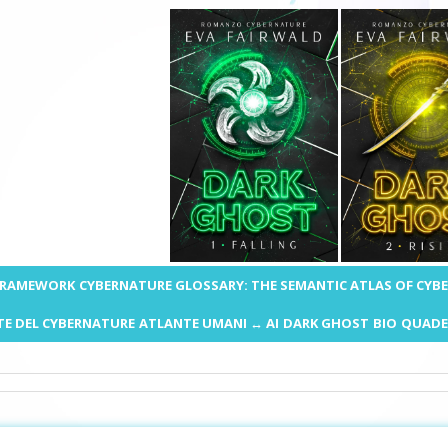
 FRAMEWORK
CYBERNATURE GLOSSARY: THE SEMANTIC ATLAS OF CYB
E DEL CYBERNATURE
ATLANTE UMANI ↔ AI
DARK GHOST
BIO
QUADE