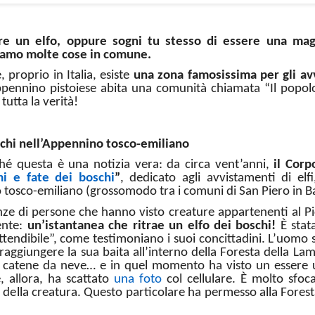
e un elfo, oppure sogni tu stesso di essere una magi
iamo molte cose in comune.
, proprio in Italia, esiste
una zona famosissima per gli avv
Appennino pistoiese abita una comunità chiamata “Il popolo 
tutta la verità!
oschi nell’Appennino tosco-emiliano
ché questa è una notizia vera: da circa vent’anni,
il Corp
mi e fate dei boschi
”
, dedicato agli avvistamenti di elfi
o tosco-emiliano (grossomodo tra i comuni di San Piero in
anze di persone che hanno visto creature appartenenti al Pi
ente:
un’istantanea che ritrae un elfo dei boschi!
È stata
ttendibile”, come testimoniano i suoi concittadini. L’uomo 
 raggiungere la sua baita all’interno della Foresta della L
e catene da neve… e in quel momento ha visto un essere 
, allora, ha scattato
una foto
col cellulare. È molto sfo
 della creatura. Questo particolare ha permesso alla Forest