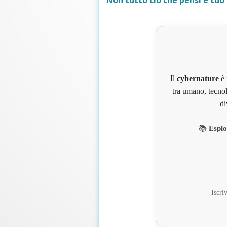
Non tutto ciò che pensi è tuo
Il
cybernature
è 
tra umano, tecnol
di
📚
Esplo
Iscriv