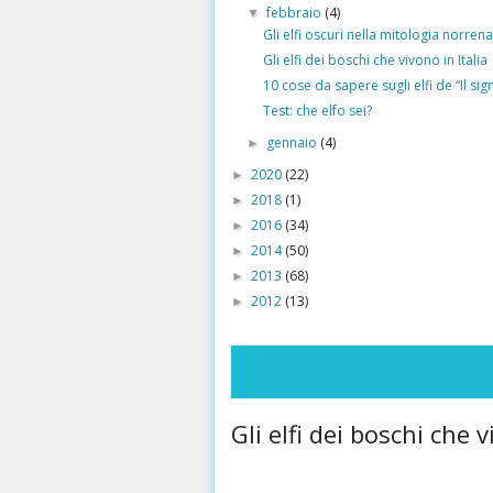
febbraio
(4)
▼
Gli elfi oscuri nella mitologia norrena: 
Gli elfi dei boschi che vivono in Italia
10 cose da sapere sugli elfi de “Il sign
Test: che elfo sei?
gennaio
(4)
►
2020
(22)
►
2018
(1)
►
2016
(34)
►
2014
(50)
►
2013
(68)
►
2012
(13)
►
Gli elfi dei boschi che v