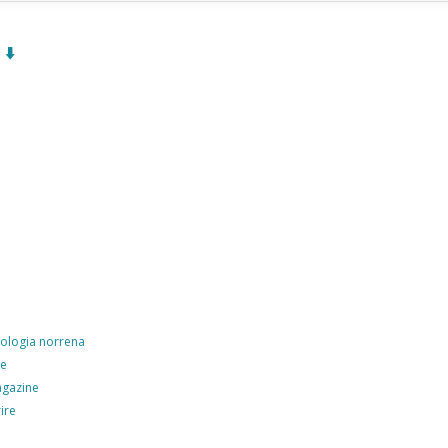
⬇️
tologia norrena
ve
agazine
ire