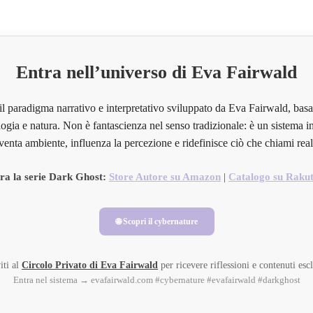
Entra nell’universo di Eva Fairwald
il paradigma narrativo e interpretativo sviluppato da Eva Fairwald, basa
ogia e natura. Non è fantascienza nel senso tradizionale: è un sistema in
venta ambiente, influenza la percezione e ridefinisce ciò che chiami real
ra la serie Dark Ghost:
Store Autore su Amazon
|
Catalogo su Raku
🌐 Scopri il cybernature
iti al
Circolo Privato di Eva Fairwald
per ricevere riflessioni e contenuti escl
Entra nel sistema → evafairwald.com #cybernature #evafairwald #darkghost