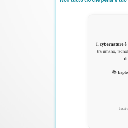
Non tutto ciò che pensi è tuo
Il
cybernature
è 
tra umano, tecnol
di
📚
Esplo
Iscriv