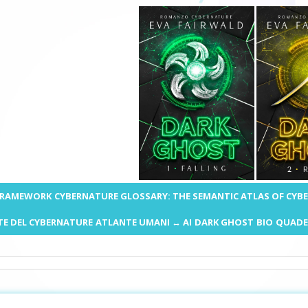
 FRAMEWORK
CYBERNATURE GLOSSARY: THE SEMANTIC ATLAS OF CYB
E DEL CYBERNATURE
ATLANTE UMANI ↔ AI
DARK GHOST
BIO
QUADE