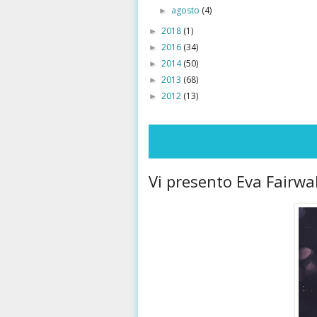
agosto
(4)
►
2018
(1)
►
2016
(34)
►
2014
(50)
►
2013
(68)
►
2012
(13)
►
Vi presento Eva Fairwa