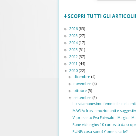
⬇️ SCOPRI TUTTI GLI ARTICOLI! 
2026
(83)
►
2025
(27)
►
2024
(17)
►
2023
(51)
►
2022
(37)
►
2021
(44)
►
2020
(22)
▼
dicembre
(4)
►
novembre
(4)
►
ottobre
(5)
►
settembre
(5)
▼
Lo sciamanesimo femminile nella mi
MAGIA: frasi emozionanti e suggesti
Vi presento Eva Fairwald - Magical M
Rune vichinghe: 10 curiosità da scopr
RUNE: cosa sono? Come usarle?