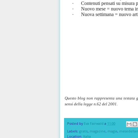
·
Contenuti pensati su misura pe
·
Nuovo mese = nuovo tema in
·
Nuova settimana = nuovo art
Questo blog non rappresenta una testata g
sensi della legge n.62 del 2001.
Posted by
Eva Fairwald
a
11:00
Labels:
gratis
,
magazine
,
magia
,
mesedella
Location:
Italia