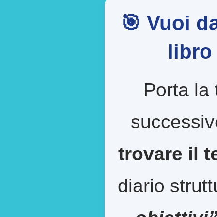
🎯 Vuoi da
libr
Porta la 
successiv
trovare il 
diario strut