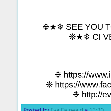
❉★❄ SEE YOU 
❉★❄ CI V
❉
https://www
❉ https://www.fa
❉ http://
Posted by
Eva Fairwald
a
13:30