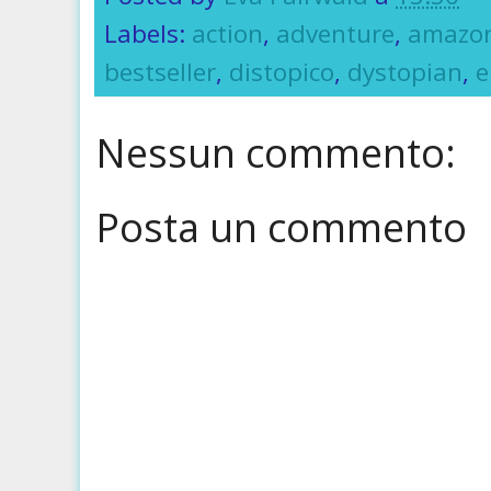
Labels:
action
,
adventure
,
amazo
bestseller
,
distopico
,
dystopian
,
e
Nessun commento:
Posta un commento