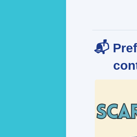
📬 Pref
cont