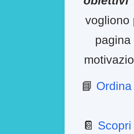
obiettivi
vogliono 
pagina 
motivazion
📘
Ordina
📔
Scopri 