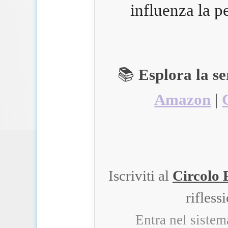
influenza la p
📚
Esplora la s
Amazon
|
Iscriviti al
Circolo 
rifless
Entra nel siste