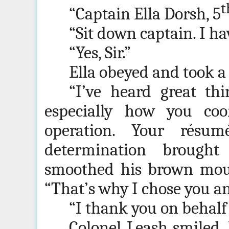
t
“Captain Ella Dorsh, 5
“Sit down captain. I ha
“Yes, Sir.”
Ella obeyed and took a 
“I’ve heard great thi
especially how you coo
operation. Your résum
determination brought 
smoothed his brown mous
“That’s why I chose you an
“I thank you on behal
Colonel Leash smiled, 