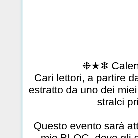
❉★❄ Calend
Cari lettori, a partire
estratto da uno dei miei
stralci p
Questo evento sarà at
mio BLOG, dove gli es