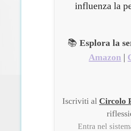
influenza la p
📚
Esplora la s
Amazon
|
Iscriviti al
Circolo 
rifless
Entra nel siste