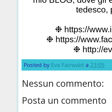
tedesco, 
❉
https://www
❉ https://www.fa
❉ http://
Posted by
Eva Fairwald
a
23:05
Nessun commento:
Posta un commento