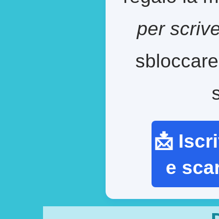
per scriv
sbloccare
📩 Iscr
e sca