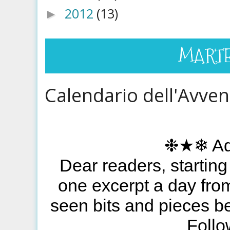
2012
(13)
►
MARTE
Calendario dell'Avve
❉★❄ Ad
Dear readers, starting
one excerpt a day fro
seen bits and pieces befo
Foll