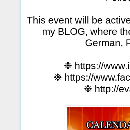
This event will be act
my BLOG, where the 
German, P
❉ https://www.
❉ https://www.fa
❉ http://e