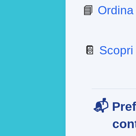
📘
Ordina
📔
Scopri 
📬 Pref
cont