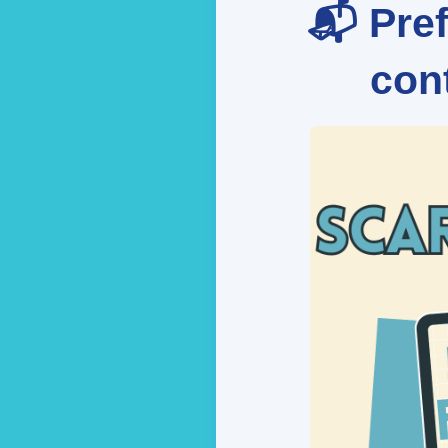
📬 Pref
cont