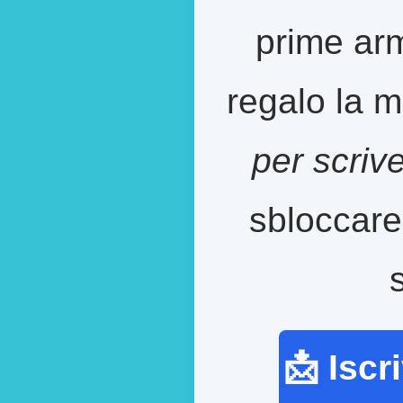
prime arm
regalo la m
per scriv
sbloccare
📩 Iscr