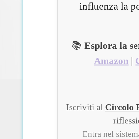
influenza la p
📚
Esplora la s
Amazon
|
Iscriviti al
Circolo 
rifless
Entra nel siste