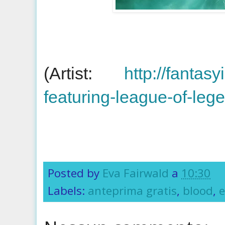
(Artist:
http://fantasy
featuring-league-of-lege
Posted by
Eva Fairwald
a
10:30
Labels:
anteprima gratis
,
blood
,
e