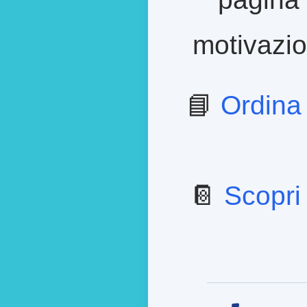
motivazion
📘
Ordina
📔
Scopri 