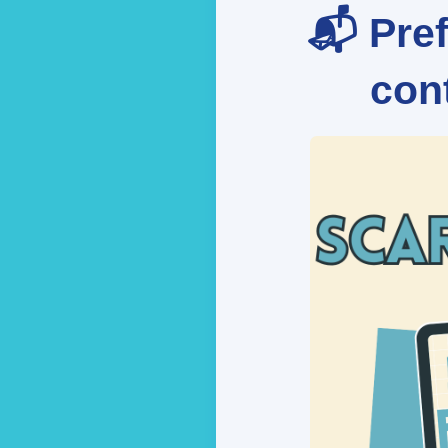
📬 Pref
cont