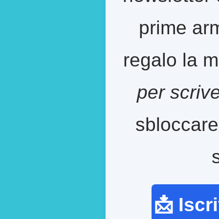
prime arm
regalo la m
per scriv
sbloccare
📩 Iscr