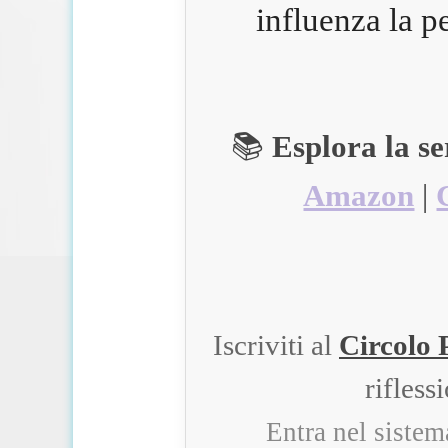
influenza la p
📚
Esplora la s
Amazon
|
Iscriviti al
Circolo 
rifless
Entra nel siste