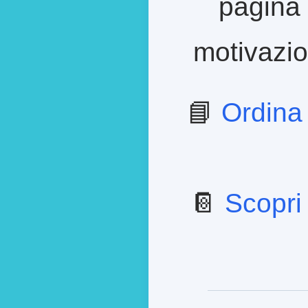
pagina 
motivazion
📘
Ordina
📔
Scopri 