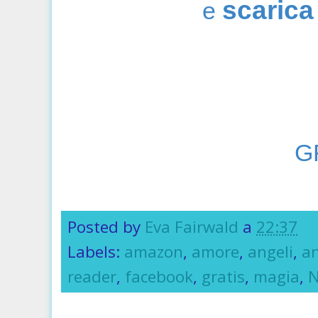
scarica 
e
G
Posted by
Eva Fairwald
a
22:37
Labels:
amazon
,
amore
,
angeli
,
an
reader
,
facebook
,
gratis
,
magia
,
N