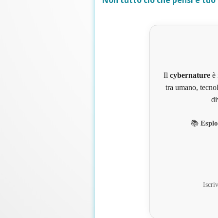
Non tutto ciò che pensi è tuo
Il
cybernature
è 
tra umano, tecnol
di
📚
Esplo
Iscriv