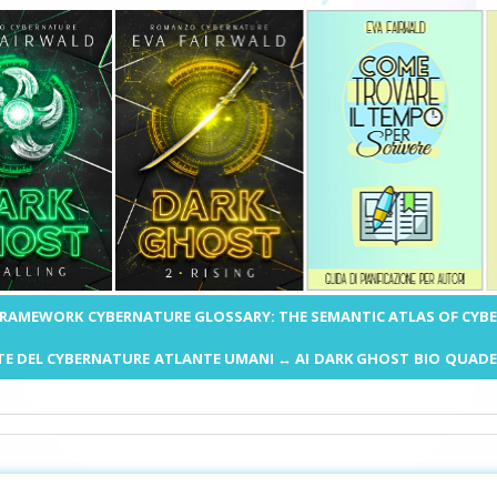
 FRAMEWORK
CYBERNATURE GLOSSARY: THE SEMANTIC ATLAS OF CYB
E DEL CYBERNATURE
ATLANTE UMANI ↔ AI
DARK GHOST
BIO
QUADE