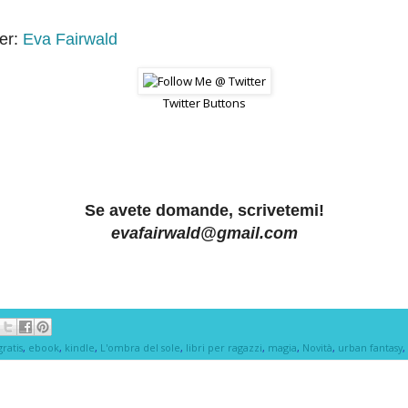
er:
Eva Fairwald
Twitter Buttons
Se avete domande, scrivetemi!
evafairwald@gmail.com
ratis
,
ebook
,
kindle
,
L'ombra del sole
,
libri per ragazzi
,
magia
,
Novità
,
urban fantasy
,