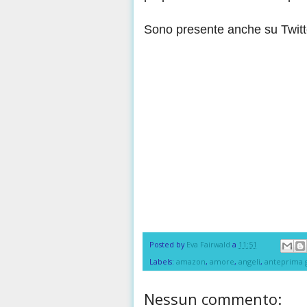
Sono presente anche su Twitt
Posted by
Eva Fairwald
a
11:51
Labels:
amazon
,
amore
,
angeli
,
anteprima g
Nessun commento: