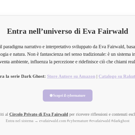
Entra nell’universo di Eva Fairwald
il paradigma narrativo e interpretativo sviluppato da Eva Fairwald, basa
ogia e natura. Non è fantascienza nel senso tradizionale: è un sistema in
venta ambiente, influenza la percezione e ridefinisce ciò che chiami real
ra la serie Dark Ghost:
Store Autore su Amazon
|
Catalogo su Raku
🌐 Scopri il cybernature
iti al
Circolo Privato di Eva Fairwald
per ricevere riflessioni e contenuti escl
Entra nel sistema → evafairwald.com #cybernature #evafairwald #darkghost